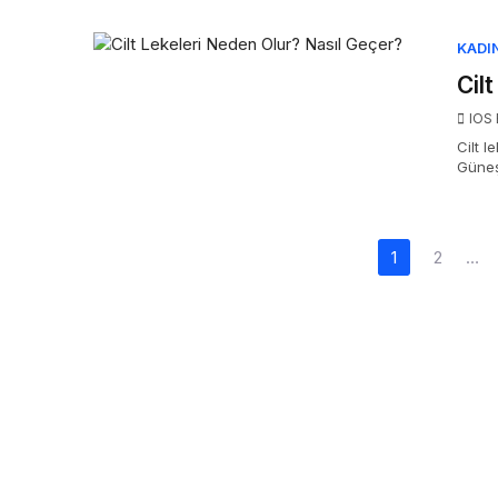
KADI
Cil
IOS 
Cilt l
Güneş
Yazı
1
2
…
sayfalaması