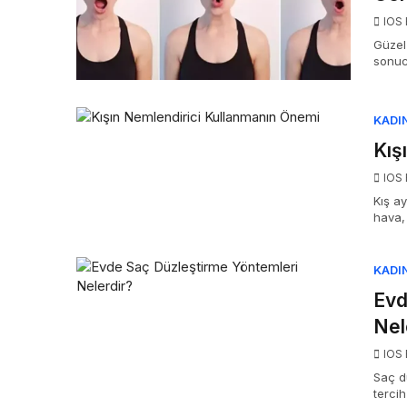
IOS 
Güzel 
sonuc
KADI
Kış
IOS 
Kış a
hava,
KADI
Evd
Nel
IOS 
Saç d
tercih