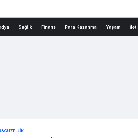
edya
Sağlık
Finans
Para Kazanma
Yaşam
İlet
N&GÜZELLIK