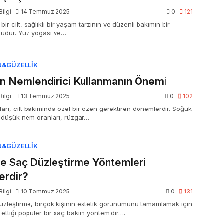
Bilgi
14 Temmuz 2025
0
121
bir cilt, sağlıklı bir yaşam tarzının ve düzenli bakımın bir
udur. Yüz yogası ve…
N&GÜZELLIK
ın Nemlendirici Kullanmanın Önemi
Bilgi
13 Temmuz 2025
0
102
yları, cilt bakımında özel bir özen gerektiren dönemlerdir. Soğuk
 düşük nem oranları, rüzgar…
N&GÜZELLIK
e Saç Düzleştirme Yöntemleri
erdir?
Bilgi
10 Temmuz 2025
0
131
üzleştirme, birçok kişinin estetik görünümünü tamamlamak için
 ettiği popüler bir saç bakım yöntemidir….