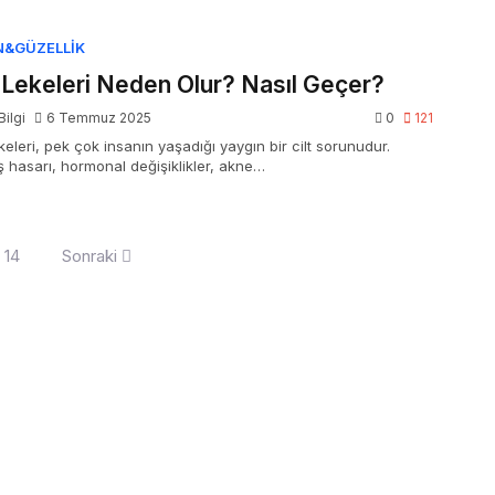
N&GÜZELLIK
t Lekeleri Neden Olur? Nasıl Geçer?
Bilgi
6 Temmuz 2025
0
121
ekeleri, pek çok insanın yaşadığı yaygın bir cilt sorunudur.
 hasarı, hormonal değişiklikler, akne…
14
Sonraki