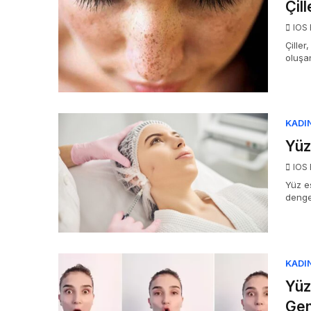
Çi
IOS 
Çille
oluşa
KADI
Yüz
IOS 
Yüz es
denge
KADI
Yüz
Ge